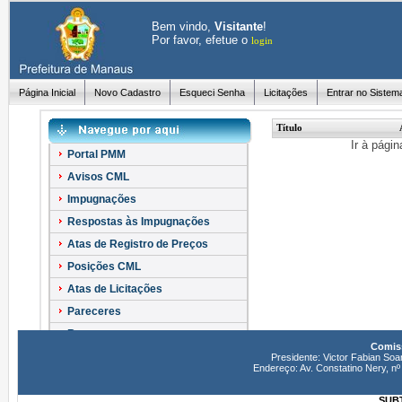
Bem vindo,
Visitante
!
Por favor, efetue o
login
Página Inicial
Novo Cadastro
Esqueci Senha
Licitações
Entrar no Sistem
Título
Ir à pági
Portal PMM
Avisos CML
Impugnações
Respostas às Impugnações
Atas de Registro de Preços
Posições CML
Atas de Licitações
Pareceres
Recursos
Comiss
Esclarecimentos
Presidente: Victor Fabian Soa
Endereço: Av. Constatino Nery, 
SUBT