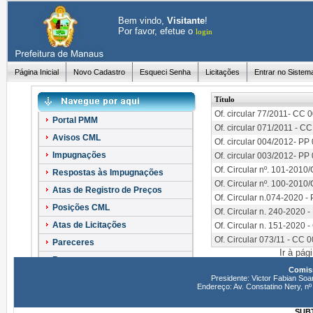
Bem vindo,
Visitante
!
Por favor, efetue o
login
Página Inicial
Novo Cadastro
Esqueci Senha
Licitações
Entrar no Sistem
Título
Of. circular 77/2011- CC 
Portal PMM
Of. circular 071/2011 - C
Avisos CML
Of. circular 004/2012- PP
Impugnações
Of. circular 003/2012- PP
Of. Circular nº. 101-201
Respostas às Impugnações
Of. Circular nº. 100-201
Atas de Registro de Preços
Of. Circular n.074-2020 
Posições CML
Of. Circular n. 240-2020 
Atas de Licitações
Of. Circular n. 151-2020 
Of. Circular 073/11 - CC 
Pareceres
Ir à pág
Recursos
Comiss
Esclarecimentos
Presidente: Victor Fabian Soa
Endereço: Av. Constatino Nery, 
SUBT