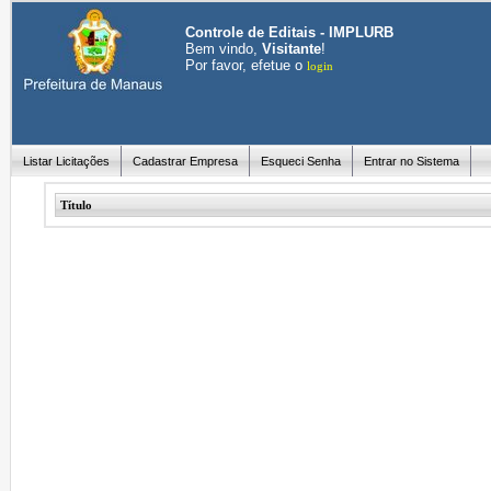
Controle de Editais - IMPLURB
Bem vindo,
Visitante
!
Por favor, efetue o
login
Listar Licitações
Cadastrar Empresa
Esqueci Senha
Entrar no Sistema
Título