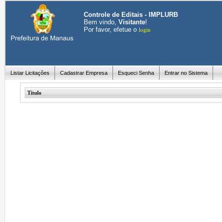
Controle de Editais - IMPLURB
Bem vindo,
Visitante
!
Por favor, efetue o
login
Listar Licitações
Cadastrar Empresa
Esqueci Senha
Entrar no Sistema
Título