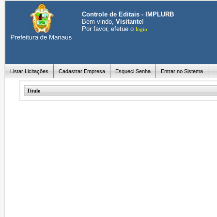
Controle de Editais - IMPLURB
Bem vindo,
Visitante
!
Por favor, efetue o
login
Listar Licitações
Cadastrar Empresa
Esqueci Senha
Entrar no Sistema
Título