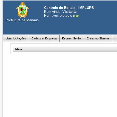
Controle de Editais - IMPLURB
Bem vindo,
Visitante
!
Por favor, efetue o
login
Listar Licitações
Cadastrar Empresa
Esqueci Senha
Entrar no Sistema
Título