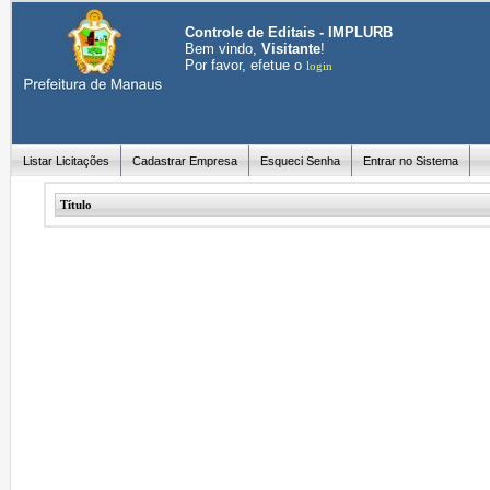
Controle de Editais - IMPLURB
Bem vindo,
Visitante
!
Por favor, efetue o
login
Listar Licitações
Cadastrar Empresa
Esqueci Senha
Entrar no Sistema
Título