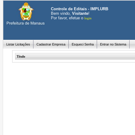
Controle de Editais - IMPLURB
Bem vindo,
Visitante
!
Por favor, efetue o
login
Listar Licitações
Cadastrar Empresa
Esqueci Senha
Entrar no Sistema
Título