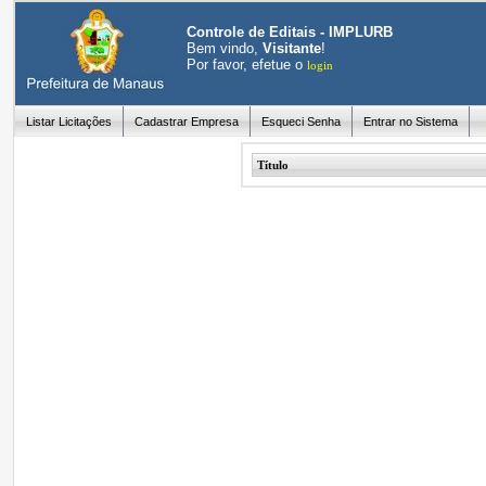
Controle de Editais - IMPLURB
Bem vindo,
Visitante
!
Por favor, efetue o
login
Listar Licitações
Cadastrar Empresa
Esqueci Senha
Entrar no Sistema
Título