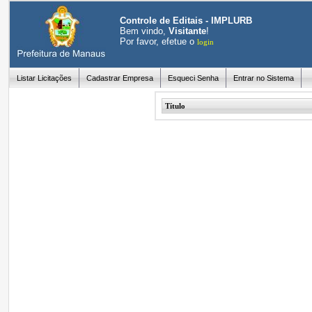
Controle de Editais - IMPLURB
Bem vindo,
Visitante
!
Por favor, efetue o
login
Listar Licitações
Cadastrar Empresa
Esqueci Senha
Entrar no Sistema
Título