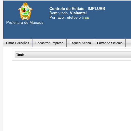
Controle de Editais - IMPLURB
Bem vindo,
Visitante
!
Por favor, efetue o
login
Listar Licitações
Cadastrar Empresa
Esqueci Senha
Entrar no Sistema
Título