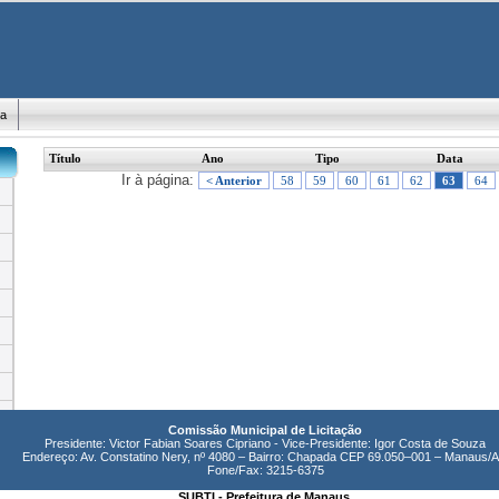
ma
Título
Ano
Tipo
Data
Ir à página:
< Anterior
58
59
60
61
62
63
64
Comissão Municipal de Licitação
Presidente: Victor Fabian Soares Cipriano - Vice-Presidente: Igor Costa de Souza
Endereço: Av. Constatino Nery, nº 4080 – Bairro: Chapada CEP 69.050–001 – Manaus/
Fone/Fax: 3215-6375
SUBTI - Prefeitura de Manaus.