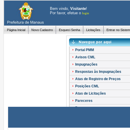
Bem vindo,
Visitante
!
Por favor, efetue o
login
Página Inicial
Novo Cadastro
Esqueci Senha
Licitações
Entrar no Siste
Portal PMM
Avisos CML
Impugnações
Respostas às Impugnações
Atas de Registro de Preços
Posições CML
Atas de Licitações
Pareceres
Recursos
Esclarecimentos