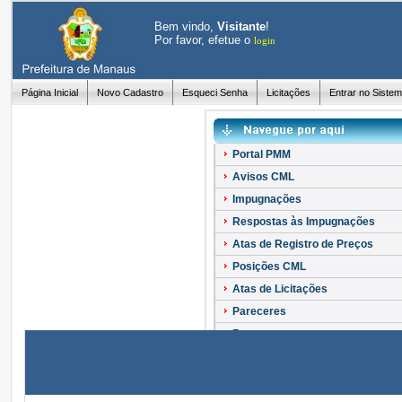
Bem vindo,
Visitante
!
Por favor, efetue o
login
Página Inicial
Novo Cadastro
Esqueci Senha
Licitações
Entrar no Siste
Portal PMM
Avisos CML
Impugnações
Respostas às Impugnações
Atas de Registro de Preços
Posições CML
Atas de Licitações
Pareceres
Recursos
Esclarecimentos