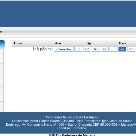
ma
Título
Ano
Tipo
Data
Ir à página:
< Anterior
61
62
63
64
65
66
67
Comissão Municipal de Licitação
Presidente: Victor Fabian Soares Cipriano - Vice-Presidente: Igor Costa de Souza
Endereço: Av. Constatino Nery, nº 4080 – Bairro: Chapada CEP 69.050–001 – Manaus/
Fone/Fax: 3215-6375
SUBTI - Prefeitura de Manaus.