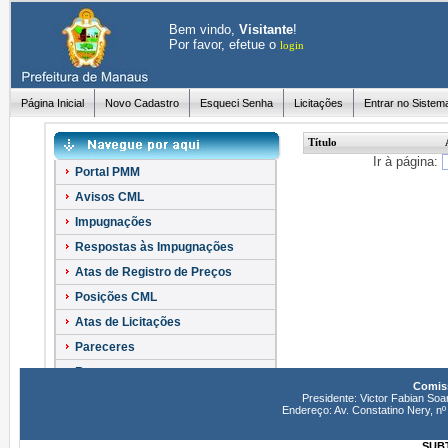
Bem vindo,
Visitante
!
Por favor, efetue o
login
Página Inicial
Novo Cadastro
Esqueci Senha
Licitações
Entrar no Sistem
Título
Ir à página:
Portal PMM
Avisos CML
Impugnações
Respostas às Impugnações
Atas de Registro de Preços
Posições CML
Atas de Licitações
Pareceres
Recursos
Comiss
Esclarecimentos
Presidente: Victor Fabian Soa
Endereço: Av. Constatino Nery, 
SUBT