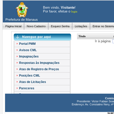
Bem vindo,
Visitante
!
Por favor, efetue o
login
Página Inicial
Novo Cadastro
Esqueci Senha
Licitações
Entrar no Sistem
Título
Ir à página:
Portal PMM
Avisos CML
Impugnações
Respostas às Impugnações
Atas de Registro de Preços
Posições CML
Atas de Licitações
Pareceres
Recursos
Comiss
Esclarecimentos
Presidente: Victor Fabian Soa
Endereço: Av. Constatino Nery, 
SUBT