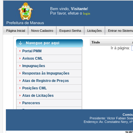
Bem vindo,
Visitante
!
Por favor, efetue o
login
Página Inicial
Novo Cadastro
Esqueci Senha
Licitações
Entrar no Sistem
Título
Ir à página:
Portal PMM
Avisos CML
Impugnações
Respostas às Impugnações
Atas de Registro de Preços
Posições CML
Atas de Licitações
Pareceres
Recursos
Comiss
Esclarecimentos
Presidente: Victor Fabian Soa
Endereço: Av. Constatino Nery, 
SUBT