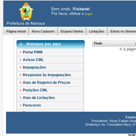
Bem vindo,
Visitante
!
Por favor, efetue o
login
Página Inicial
Novo Cadastro
Esqueci Senha
Licitações
Entrar no Sistem
Título
Ir à pági
Portal PMM
Avisos CML
Impugnações
Respostas às Impugnações
Atas de Registro de Preços
Posições CML
Atas de Licitações
Pareceres
Recursos
Comiss
Esclarecimentos
Presidente: Victor Fabian Soa
Endereço: Av. Constatino Nery, 
SUBT