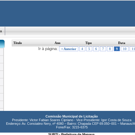
ma
Título
Ano
Tipo
Data
Ir à página:
< Anterior
4
5
6
7
8
9
10
1
Comissão Municipal de Licitação
Presidente: Victor Fabian Soares Cipriano - Vice-Presidente: Igor Costa de Souza
Endereço: Av. Constatino Nery, nº 4080 – Bairro: Chapada CEP 69.050–001 – Manaus/
Fone/Fax: 3215-6375
SUBTI - Prefeitura de Manaus.