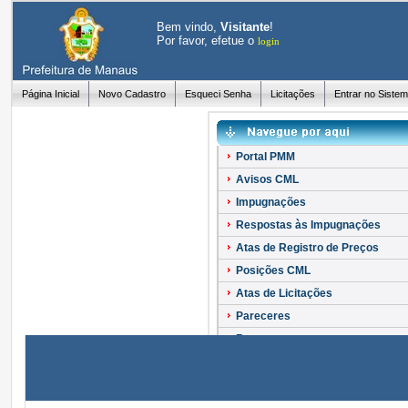
Bem vindo,
Visitante
!
Por favor, efetue o
login
Página Inicial
Novo Cadastro
Esqueci Senha
Licitações
Entrar no Siste
Portal PMM
Avisos CML
Impugnações
Respostas às Impugnações
Atas de Registro de Preços
Posições CML
Atas de Licitações
Pareceres
Recursos
Esclarecimentos