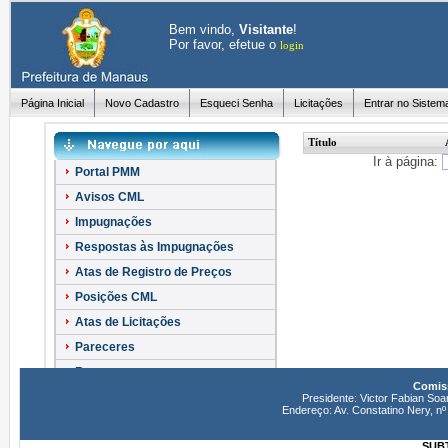
Bem vindo,
Visitante
!
Por favor, efetue o
login
Página Inicial
Novo Cadastro
Esqueci Senha
Licitações
Entrar no Sistem
Título
Ir à página:
Portal PMM
Avisos CML
Impugnações
Respostas às Impugnações
Atas de Registro de Preços
Posições CML
Atas de Licitações
Pareceres
Recursos
Comiss
Esclarecimentos
Presidente: Victor Fabian Soa
Endereço: Av. Constatino Nery, 
SUBT