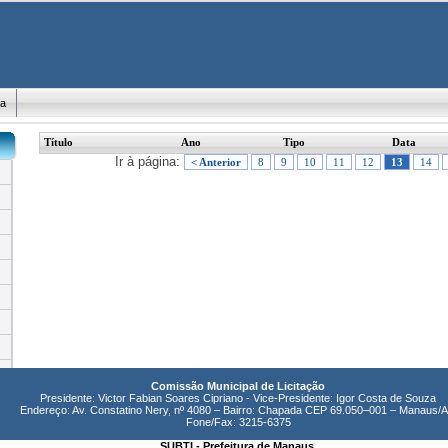
ma
Título
Ano
Tipo
Data
Ir à página:
< Anterior
8
9
10
11
12
13
14
Comissão Municipal de Licitação
Presidente: Victor Fabian Soares Cipriano - Vice-Presidente: Igor Costa de Souza
Endereço: Av. Constatino Nery, nº 4080 – Bairro: Chapada CEP 69.050–001 – Manaus/
Fone/Fax: 3215-6375
SUBTI - Prefeitura de Manaus.