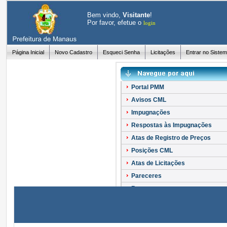
Bem vindo,
Visitante
!
Por favor, efetue o
login
Página Inicial
Novo Cadastro
Esqueci Senha
Licitações
Entrar no Siste
Portal PMM
Avisos CML
Impugnações
Respostas às Impugnações
Atas de Registro de Preços
Posições CML
Atas de Licitações
Pareceres
Recursos
Esclarecimentos