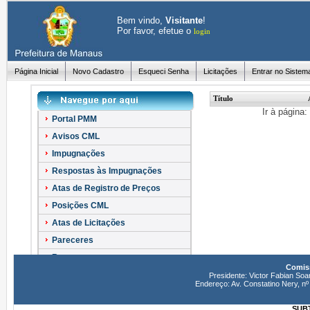
Bem vindo,
Visitante
!
Por favor, efetue o
login
Página Inicial
Novo Cadastro
Esqueci Senha
Licitações
Entrar no Sistem
Título
Ir à página
Portal PMM
Avisos CML
Impugnações
Respostas às Impugnações
Atas de Registro de Preços
Posições CML
Atas de Licitações
Pareceres
Recursos
Comiss
Esclarecimentos
Presidente: Victor Fabian Soa
Endereço: Av. Constatino Nery, 
SUBT