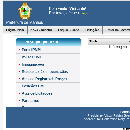
Bem vindo,
Visitante
!
Por favor, efetue o
login
Página Inicial
Novo Cadastro
Esqueci Senha
Licitações
Entrar no Sistem
Título
Ir à página:
Portal PMM
Avisos CML
Impugnações
Respostas às Impugnações
Atas de Registro de Preços
Posições CML
Atas de Licitações
Pareceres
Recursos
Comiss
Esclarecimentos
Presidente: Victor Fabian Soa
Endereço: Av. Constatino Nery, 
SUBT