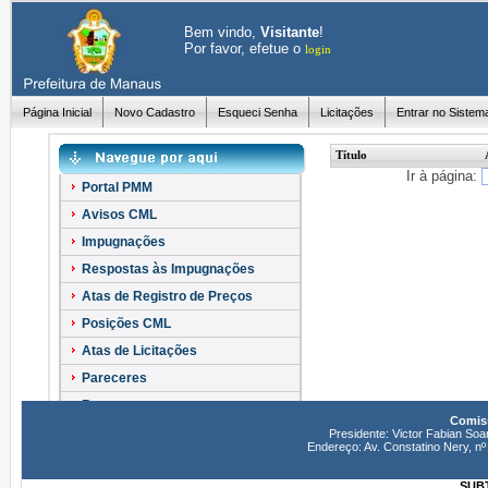
Bem vindo,
Visitante
!
Por favor, efetue o
login
Página Inicial
Novo Cadastro
Esqueci Senha
Licitações
Entrar no Sistem
Título
Ir à página:
Portal PMM
Avisos CML
Impugnações
Respostas às Impugnações
Atas de Registro de Preços
Posições CML
Atas de Licitações
Pareceres
Recursos
Comiss
Esclarecimentos
Presidente: Victor Fabian Soa
Endereço: Av. Constatino Nery, 
SUBT