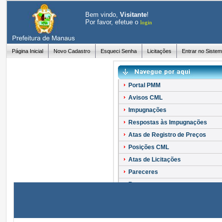
Bem vindo,
Visitante
!
Por favor, efetue o
login
Página Inicial
Novo Cadastro
Esqueci Senha
Licitações
Entrar no Siste
Portal PMM
Avisos CML
Impugnações
Respostas às Impugnações
Atas de Registro de Preços
Posições CML
Atas de Licitações
Pareceres
Recursos
Esclarecimentos