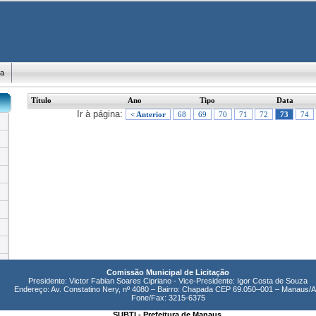
ma
Título
Ano
Tipo
Data
Ir à página:
< Anterior
68
69
70
71
72
73
74
Comissão Municipal de Licitação
Presidente: Victor Fabian Soares Cipriano - Vice-Presidente: Igor Costa de Souza
Endereço: Av. Constatino Nery, nº 4080 – Bairro: Chapada CEP 69.050–001 – Manaus/
Fone/Fax: 3215-6375
SUBTI - Prefeitura de Manaus.