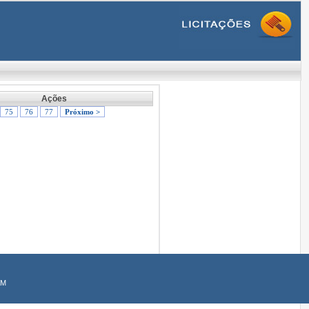
Ações
75
76
77
Próximo >
AM