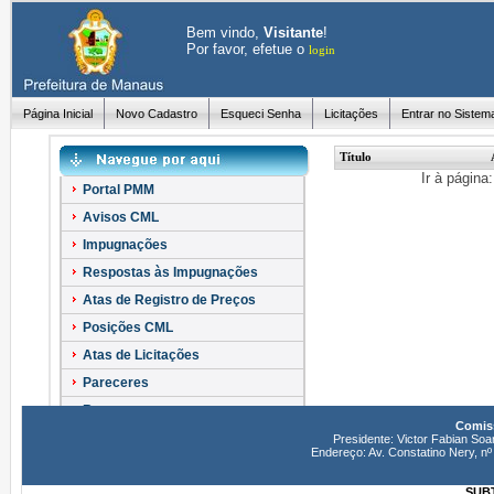
Bem vindo,
Visitante
!
Por favor, efetue o
login
Página Inicial
Novo Cadastro
Esqueci Senha
Licitações
Entrar no Sistem
Título
Ir à página
Portal PMM
Avisos CML
Impugnações
Respostas às Impugnações
Atas de Registro de Preços
Posições CML
Atas de Licitações
Pareceres
Recursos
Comiss
Esclarecimentos
Presidente: Victor Fabian Soa
Endereço: Av. Constatino Nery, 
SUBT