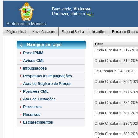
Bem vindo,
Visitante
!
Por favor, efetue o
login
Página Inicial
Novo Cadastro
Esqueci Senha
Licitações
Entrar no Sistem
Título
Ofício Circular n. 212-2
Portal PMM
Avisos CML
Ofício Circular n. 210-2
Impugnações
Of. Circular n. 240-2020 
Respostas às Impugnações
Ofício Circular n. 266/202
Atas de Registro de Preços
Posições CML
Ofício Circular n. 277/202
Atas de Licitações
Ofício Circular n. 284-202
Pareceres
Ofício Circular n. 287-202
Recursos
Esclarecimentos
Ofício Circular n. 286/202
Oficio Circular n. 283-2