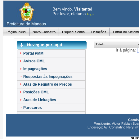
Bem vindo,
Visitante
!
Por favor, efetue o
login
Página Inicial
Novo Cadastro
Esqueci Senha
Licitações
Entrar no Sistem
Título
Ir à página:
Portal PMM
Avisos CML
Impugnações
Respostas às Impugnações
Atas de Registro de Preços
Posições CML
Atas de Licitações
Pareceres
Recursos
Comiss
Esclarecimentos
Presidente: Victor Fabian Soa
Endereço: Av. Constatino Nery, 
SUBT