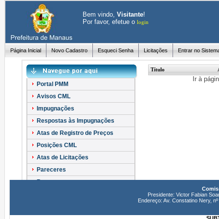
Bem vindo,
Visitante
!
Por favor, efetue o
login
Página Inicial
Novo Cadastro
Esqueci Senha
Licitações
Entrar no Sistem
Título
Ir à pági
Portal PMM
Avisos CML
Impugnações
Respostas às Impugnações
Atas de Registro de Preços
Posições CML
Atas de Licitações
Pareceres
Recursos
Comiss
Esclarecimentos
Presidente: Victor Fabian Soa
Endereço: Av. Constatino Nery, 
SUBT