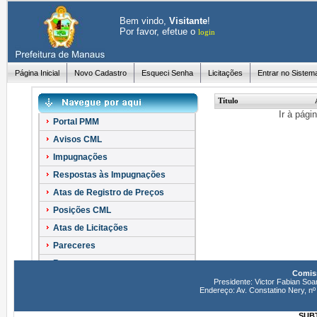
Bem vindo,
Visitante
!
Por favor, efetue o
login
Página Inicial
Novo Cadastro
Esqueci Senha
Licitações
Entrar no Sistem
Título
Ir à pági
Portal PMM
Avisos CML
Impugnações
Respostas às Impugnações
Atas de Registro de Preços
Posições CML
Atas de Licitações
Pareceres
Recursos
Comiss
Esclarecimentos
Presidente: Victor Fabian Soa
Endereço: Av. Constatino Nery, 
SUBT