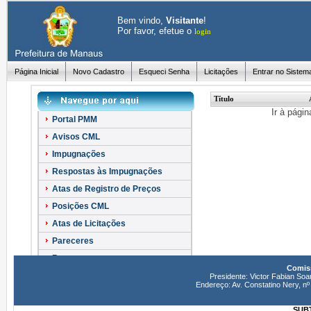
Bem vindo,
Visitante
!
Por favor, efetue o
login
Página Inicial
Novo Cadastro
Esqueci Senha
Licitações
Entrar no Sistem
Título
Ir à pági
Portal PMM
Avisos CML
Impugnações
Respostas às Impugnações
Atas de Registro de Preços
Posições CML
Atas de Licitações
Pareceres
Recursos
Comiss
Esclarecimentos
Presidente: Victor Fabian Soa
Endereço: Av. Constatino Nery, 
SUBT