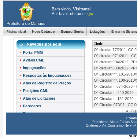
Bem vindo,
Visitante
!
Por favor, efetue o
login
Página Inicial
Novo Cadastro
Esqueci Senha
Licitações
Entrar no Sistem
Título
Of. circular 77/2011- CC 
Portal PMM
Of. circular 071/2011 - C
Avisos CML
Of. circular 004/2012- PP
Impugnações
Of. circular 003/2012- PP
Of. Circular nº. 101-201
Respostas às Impugnações
Of. Circular nº. 100-201
Atas de Registro de Preços
Of. Circular n.074-2020 
Posições CML
Of. Circular n. 240-2020 
Atas de Licitações
Of. Circular n. 151-2020 
Of. Circular 073/11 - CC 
Pareceres
Ir à pág
Recursos
Comiss
Esclarecimentos
Presidente: Victor Fabian Soa
Endereço: Av. Constatino Nery, 
SUBT