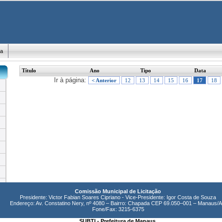
ma
Título
Ano
Tipo
Data
Ir à página:
< Anterior
12
13
14
15
16
17
18
Comissão Municipal de Licitação
Presidente: Victor Fabian Soares Cipriano - Vice-Presidente: Igor Costa de Souza
Endereço: Av. Constatino Nery, nº 4080 – Bairro: Chapada CEP 69.050–001 – Manaus/
Fone/Fax: 3215-6375
SUBTI - Prefeitura de Manaus.