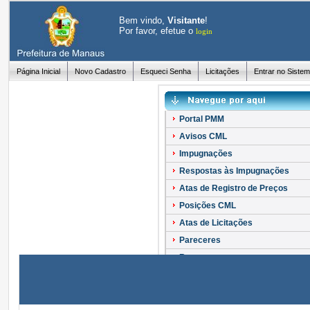
Bem vindo,
Visitante
!
Por favor, efetue o
login
Página Inicial
Novo Cadastro
Esqueci Senha
Licitações
Entrar no Siste
Portal PMM
Avisos CML
Impugnações
Respostas às Impugnações
Atas de Registro de Preços
Posições CML
Atas de Licitações
Pareceres
Recursos
Esclarecimentos