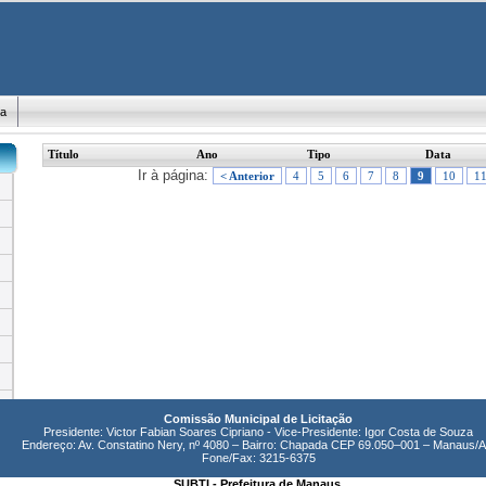
ma
Título
Ano
Tipo
Data
Ir à página:
< Anterior
4
5
6
7
8
9
10
1
Comissão Municipal de Licitação
Presidente: Victor Fabian Soares Cipriano - Vice-Presidente: Igor Costa de Souza
Endereço: Av. Constatino Nery, nº 4080 – Bairro: Chapada CEP 69.050–001 – Manaus/
Fone/Fax: 3215-6375
SUBTI - Prefeitura de Manaus.