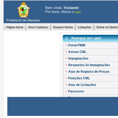
Bem vindo,
Visitante
!
Por favor, efetue o
login
Página Inicial
Novo Cadastro
Esqueci Senha
Licitações
Entrar no Siste
Portal PMM
Avisos CML
Impugnações
Respostas às Impugnações
Atas de Registro de Preços
Posições CML
Atas de Licitações
Pareceres
Recursos
Esclarecimentos