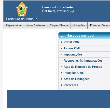
Bem vindo,
Visitante
!
Por favor, efetue o
login
Página Inicial
Novo Cadastro
Esqueci Senha
Licitações
Entrar no Siste
Portal PMM
Avisos CML
Impugnações
Respostas às Impugnações
Atas de Registro de Preços
Posições CML
Atas de Licitações
Pareceres
Recursos
Esclarecimentos