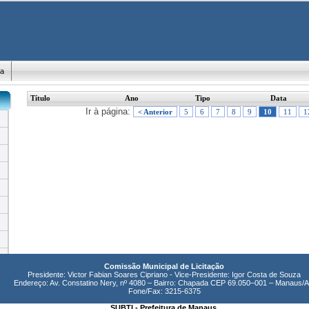
ma
Título
Ano
Tipo
Data
Ir à página:
< Anterior
5
6
7
8
9
10
11
1
Comissão Municipal de Licitação
Presidente: Victor Fabian Soares Cipriano - Vice-Presidente: Igor Costa de Souza
Endereço: Av. Constatino Nery, nº 4080 – Bairro: Chapada CEP 69.050–001 – Manaus/
Fone/Fax: 3215-6375
SUBTI - Prefeitura de Manaus.