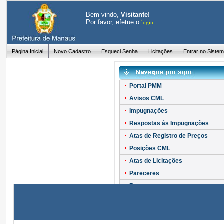
Bem vindo,
Visitante
!
Por favor, efetue o
login
Página Inicial
Novo Cadastro
Esqueci Senha
Licitações
Entrar no Siste
Portal PMM
Avisos CML
Impugnações
Respostas às Impugnações
Atas de Registro de Preços
Posições CML
Atas de Licitações
Pareceres
Recursos
Esclarecimentos