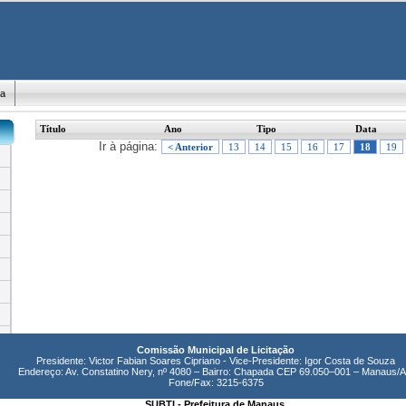
ma
Título
Ano
Tipo
Data
Ir à página:
< Anterior
13
14
15
16
17
18
19
Comissão Municipal de Licitação
Presidente: Victor Fabian Soares Cipriano - Vice-Presidente: Igor Costa de Souza
Endereço: Av. Constatino Nery, nº 4080 – Bairro: Chapada CEP 69.050–001 – Manaus/
Fone/Fax: 3215-6375
SUBTI - Prefeitura de Manaus.