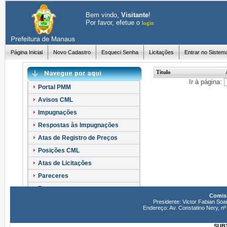
Bem vindo,
Visitante
!
Por favor, efetue o
login
Página Inicial
Novo Cadastro
Esqueci Senha
Licitações
Entrar no Sistem
Título
Ir à página:
Portal PMM
Avisos CML
Impugnações
Respostas às Impugnações
Atas de Registro de Preços
Posições CML
Atas de Licitações
Pareceres
Recursos
Comiss
Esclarecimentos
Presidente: Victor Fabian Soa
Endereço: Av. Constatino Nery, 
SUBT