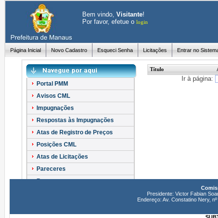
Bem vindo,
Visitante
!
Por favor, efetue o
login
Página Inicial
Novo Cadastro
Esqueci Senha
Licitações
Entrar no Sistem
Título
Ir à página:
Portal PMM
Avisos CML
Impugnações
Respostas às Impugnações
Atas de Registro de Preços
Posições CML
Atas de Licitações
Pareceres
Recursos
Comiss
Esclarecimentos
Presidente: Victor Fabian Soa
Endereço: Av. Constatino Nery, 
SUBT