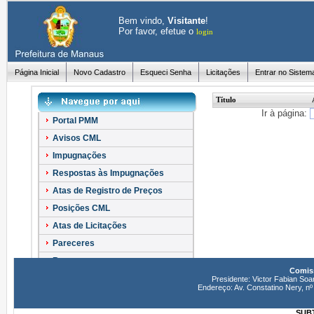
Bem vindo,
Visitante
!
Por favor, efetue o
login
Página Inicial
Novo Cadastro
Esqueci Senha
Licitações
Entrar no Sistem
Título
Ir à página:
Portal PMM
Avisos CML
Impugnações
Respostas às Impugnações
Atas de Registro de Preços
Posições CML
Atas de Licitações
Pareceres
Recursos
Comiss
Esclarecimentos
Presidente: Victor Fabian Soa
Endereço: Av. Constatino Nery, 
SUBT