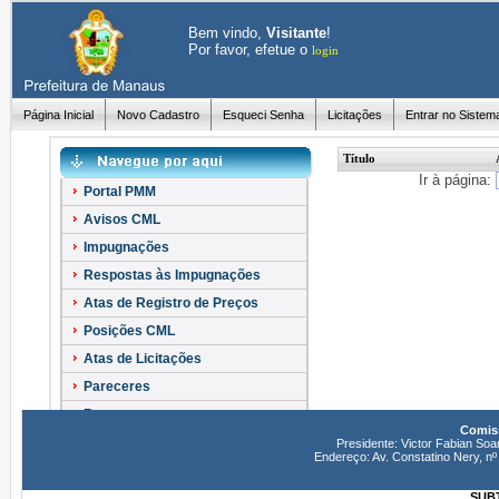
Bem vindo,
Visitante
!
Por favor, efetue o
login
Página Inicial
Novo Cadastro
Esqueci Senha
Licitações
Entrar no Sistem
Título
Ir à página:
Portal PMM
Avisos CML
Impugnações
Respostas às Impugnações
Atas de Registro de Preços
Posições CML
Atas de Licitações
Pareceres
Recursos
Comiss
Esclarecimentos
Presidente: Victor Fabian Soa
Endereço: Av. Constatino Nery, 
SUBT