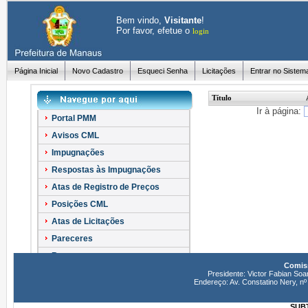
Bem vindo,
Visitante
!
Por favor, efetue o
login
Página Inicial
Novo Cadastro
Esqueci Senha
Licitações
Entrar no Sistem
Título
Ir à página:
Portal PMM
Avisos CML
Impugnações
Respostas às Impugnações
Atas de Registro de Preços
Posições CML
Atas de Licitações
Pareceres
Recursos
Comiss
Esclarecimentos
Presidente: Victor Fabian Soa
Endereço: Av. Constatino Nery, 
SUBT