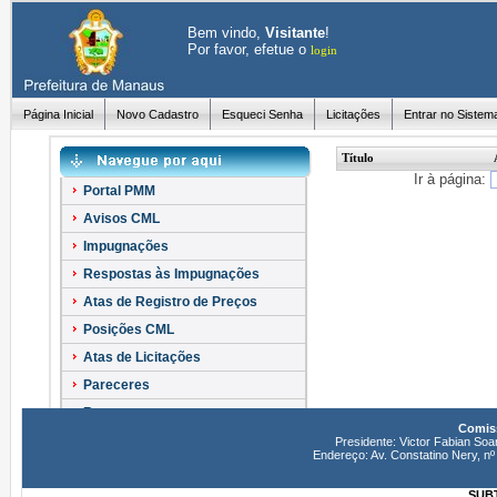
Bem vindo,
Visitante
!
Por favor, efetue o
login
Página Inicial
Novo Cadastro
Esqueci Senha
Licitações
Entrar no Sistem
Título
Ir à página:
Portal PMM
Avisos CML
Impugnações
Respostas às Impugnações
Atas de Registro de Preços
Posições CML
Atas de Licitações
Pareceres
Recursos
Comiss
Esclarecimentos
Presidente: Victor Fabian Soa
Endereço: Av. Constatino Nery, 
SUBT