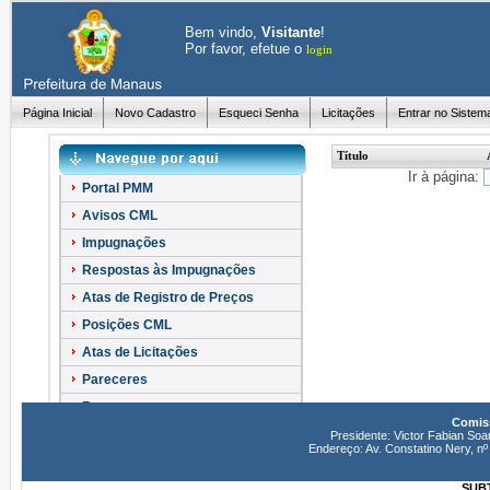
Bem vindo,
Visitante
!
Por favor, efetue o
login
Página Inicial
Novo Cadastro
Esqueci Senha
Licitações
Entrar no Sistem
Título
Ir à página:
Portal PMM
Avisos CML
Impugnações
Respostas às Impugnações
Atas de Registro de Preços
Posições CML
Atas de Licitações
Pareceres
Recursos
Comiss
Esclarecimentos
Presidente: Victor Fabian Soa
Endereço: Av. Constatino Nery, 
SUBT