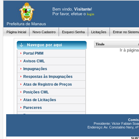
Bem vindo,
Visitante
!
Por favor, efetue o
login
Página Inicial
Novo Cadastro
Esqueci Senha
Licitações
Entrar no Sistem
Título
Ir à págin
Portal PMM
Avisos CML
Impugnações
Respostas às Impugnações
Atas de Registro de Preços
Posições CML
Atas de Licitações
Pareceres
Recursos
Comiss
Esclarecimentos
Presidente: Victor Fabian Soa
Endereço: Av. Constatino Nery, 
SUBT