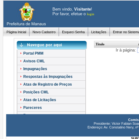
Bem vindo,
Visitante
!
Por favor, efetue o
login
Página Inicial
Novo Cadastro
Esqueci Senha
Licitações
Entrar no Sistem
Título
Ir à página:
Portal PMM
Avisos CML
Impugnações
Respostas às Impugnações
Atas de Registro de Preços
Posições CML
Atas de Licitações
Pareceres
Recursos
Comiss
Esclarecimentos
Presidente: Victor Fabian Soa
Endereço: Av. Constatino Nery, 
SUBT