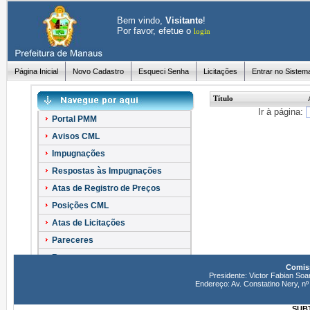
Bem vindo,
Visitante
!
Por favor, efetue o
login
Página Inicial
Novo Cadastro
Esqueci Senha
Licitações
Entrar no Sistem
Título
Ir à página:
Portal PMM
Avisos CML
Impugnações
Respostas às Impugnações
Atas de Registro de Preços
Posições CML
Atas de Licitações
Pareceres
Recursos
Comiss
Esclarecimentos
Presidente: Victor Fabian Soa
Endereço: Av. Constatino Nery, 
SUBT