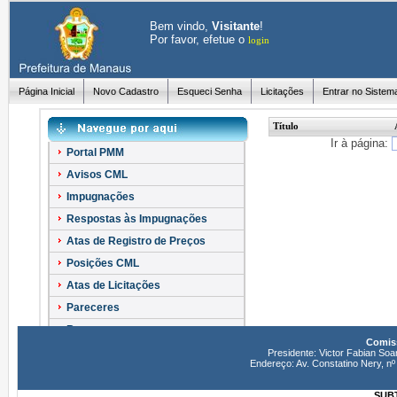
Bem vindo,
Visitante
!
Por favor, efetue o
login
Página Inicial
Novo Cadastro
Esqueci Senha
Licitações
Entrar no Sistem
Título
Ir à página:
Portal PMM
Avisos CML
Impugnações
Respostas às Impugnações
Atas de Registro de Preços
Posições CML
Atas de Licitações
Pareceres
Recursos
Comiss
Esclarecimentos
Presidente: Victor Fabian Soa
Endereço: Av. Constatino Nery, 
SUBT