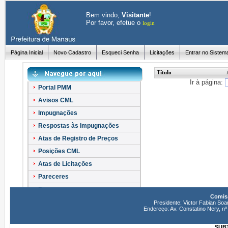
Bem vindo,
Visitante
!
Por favor, efetue o
login
Página Inicial
Novo Cadastro
Esqueci Senha
Licitações
Entrar no Sistem
Título
Ir à página:
Portal PMM
Avisos CML
Impugnações
Respostas às Impugnações
Atas de Registro de Preços
Posições CML
Atas de Licitações
Pareceres
Recursos
Comiss
Esclarecimentos
Presidente: Victor Fabian Soa
Endereço: Av. Constatino Nery, 
SUBT