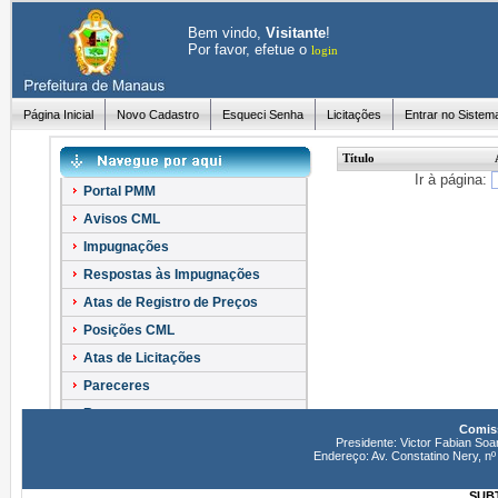
Bem vindo,
Visitante
!
Por favor, efetue o
login
Página Inicial
Novo Cadastro
Esqueci Senha
Licitações
Entrar no Sistem
Título
Ir à página:
Portal PMM
Avisos CML
Impugnações
Respostas às Impugnações
Atas de Registro de Preços
Posições CML
Atas de Licitações
Pareceres
Recursos
Comiss
Esclarecimentos
Presidente: Victor Fabian Soa
Endereço: Av. Constatino Nery, 
SUBT