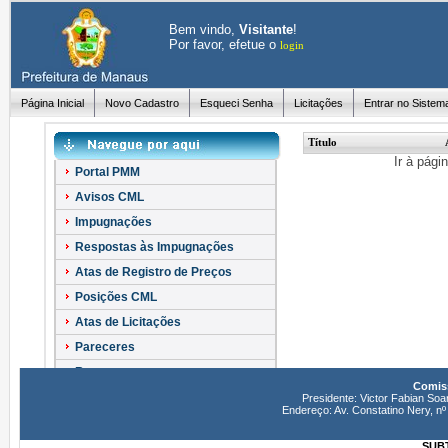
Bem vindo,
Visitante
!
Por favor, efetue o
login
Página Inicial
Novo Cadastro
Esqueci Senha
Licitações
Entrar no Sistem
Título
Ir à pági
Portal PMM
Avisos CML
Impugnações
Respostas às Impugnações
Atas de Registro de Preços
Posições CML
Atas de Licitações
Pareceres
Recursos
Comiss
Esclarecimentos
Presidente: Victor Fabian Soa
Endereço: Av. Constatino Nery, 
SUBT