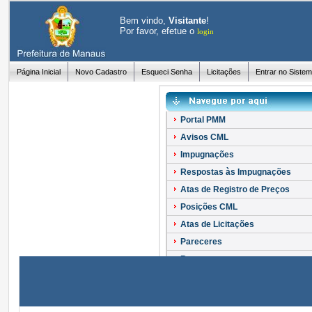
Bem vindo,
Visitante
!
Por favor, efetue o
login
Página Inicial
Novo Cadastro
Esqueci Senha
Licitações
Entrar no Siste
Portal PMM
Avisos CML
Impugnações
Respostas às Impugnações
Atas de Registro de Preços
Posições CML
Atas de Licitações
Pareceres
Recursos
Esclarecimentos