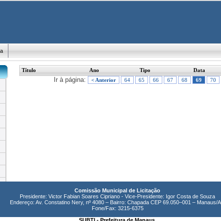
ma
Título
Ano
Tipo
Data
Ir à página:
< Anterior
64
65
66
67
68
69
70
Comissão Municipal de Licitação
Presidente: Victor Fabian Soares Cipriano - Vice-Presidente: Igor Costa de Souza
Endereço: Av. Constatino Nery, nº 4080 – Bairro: Chapada CEP 69.050–001 – Manaus/
Fone/Fax: 3215-6375
SUBTI - Prefeitura de Manaus.