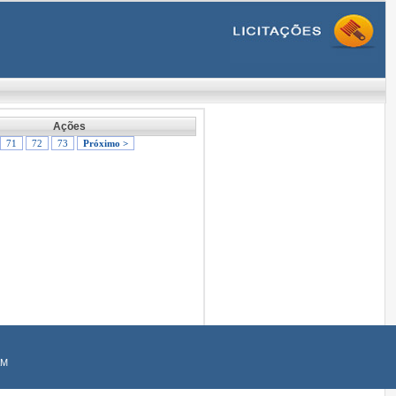
Ações
71
72
73
Próximo >
AM